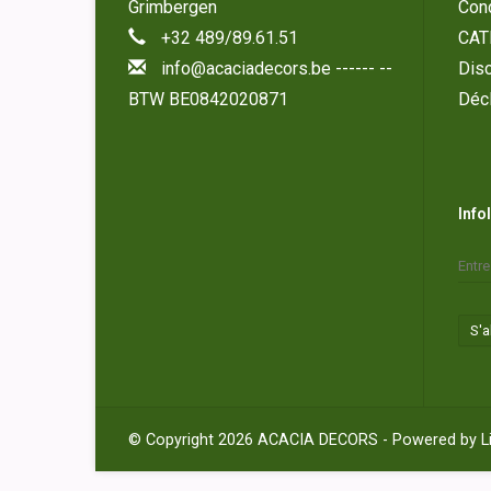
Grimbergen
Cond
+32 489/89.61.51
CAT
info@acaciadecors.be
------ --
Disc
BTW BE0842020871
Décl
Info
S'
© Copyright 2026 ACACIA DECORS - Powered by
L