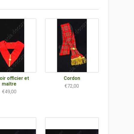
ir officier et
Cordon
maître
€72,00
€49,00