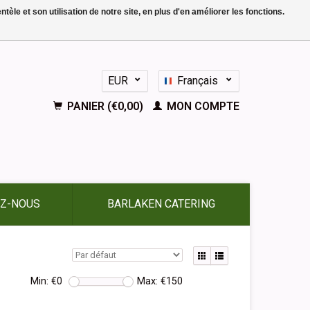
le et son utilisation de notre site, en plus d'en améliorer les fonctions.
EUR
Français
GBP
Nederlands
PANIER (€0,00)
MON COMPTE
Deutsch
English
Español
Z-NOUS
BARLAKEN CATERING
Min: €
0
Max: €
150