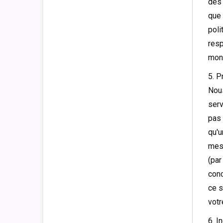
des 
que 
poli
resp
mont
5. P
Nous
serv
pas 
qu'u
mesu
(par
conc
ce s
votr
6. I