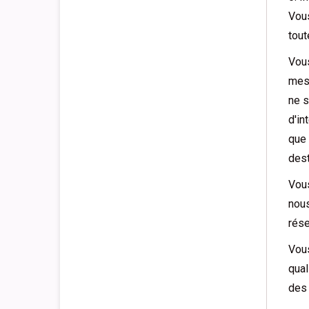
Vous
tout
Vous
mesu
ne s
d'in
que 
dest
Vous
nous
rése
Vous
qual
des 