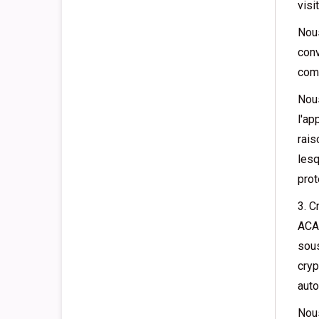
visit
Nous
conv
comp
Nou
l'ap
rais
lesq
prot
3. C
ACAC
sous
cryp
auto
Nous