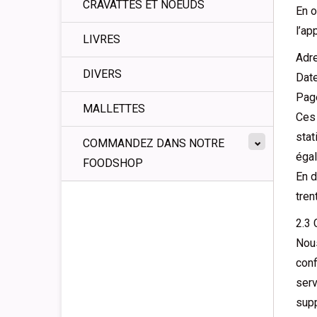
CRAVATTES ET NOEUDS
En o
l’ap
LIVRES
Adre
DIVERS
Date
Page
MALLETTES
Ces 
stat
COMMANDEZ DANS NOTRE
égal
FOODSHOP
En d
tren
2.3
Nou
conf
serv
supp