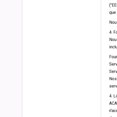
("EE
que 
Nous
4. F
Nous
incl
Four
Serv
Serv
Nos 
serv
4. L
ACAC
n'ac