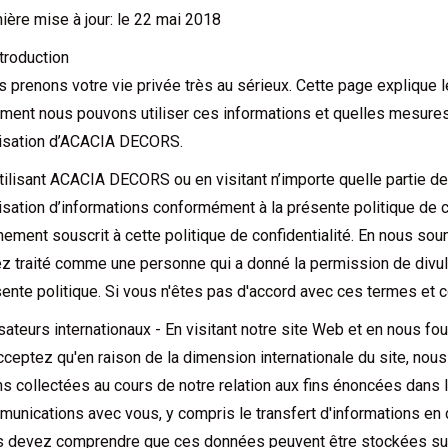
ière mise à jour: le 22 mai 2018
ntroduction
 prenons votre vie privée très au sérieux. Cette page explique 
ent nous pouvons utiliser ces informations et quelles mesures
ilisation d’ACACIA DECORS.
tilisant ACACIA DECORS ou en visitant n’importe quelle partie de 
ilisation d’informations conformément à la présente politique de c
nement souscrit à cette politique de confidentialité. En nous so
z traité comme une personne qui a donné la permission de divu
ente politique. Si vous n'êtes pas d'accord avec ces termes et co
isateurs internationaux - En visitant notre site Web et en nous f
cceptez qu'en raison de la dimension internationale du site, nou
s collectées au cours de notre relation aux fins énoncées dans l
unications avec vous, y compris le transfert d'informations en d
 devez comprendre que ces données peuvent être stockées sur