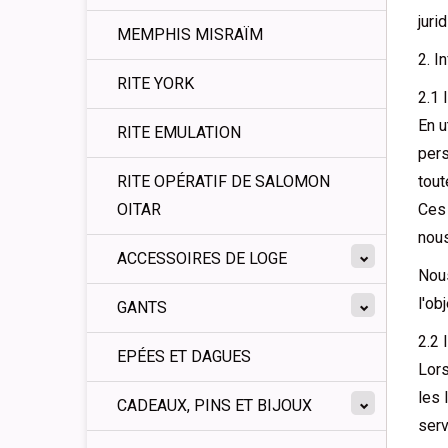
juri
MEMPHIS MISRAÏM
2. I
RITE YORK
2.1 
En u
RITE EMULATION
pers
RITE OPÉRATIF DE SALOMON
tout
OITAR
Ces 
nous
ACCESSOIRES DE LOGE
Nous
l'ob
GANTS
2.2 
EPÉES ET DAGUES
Lors
les 
CADEAUX, PINS ET BIJOUX
serv