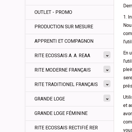
Dern
OUTLET - PROMO
1. I
Nous
PRODUCTION SUR MESURE
comm
APPRENTI ET COMPAGNON
l’ut
En u
RITE ECOSSAIS A. A. REAA
l’ut
plei
RITE MODERNE FRANÇAIS
sere
RITE TRADITIONEL FRANÇAIS
prés
Util
GRANDE LOGE
et a
GRANDE LOGE FÉMININE
avon
comm
RITE ECOSSAIS RECTIFIÉ RER
vous