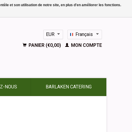
le et son utilisation de notre site, en plus d'en améliorer les fonctions.
EUR
Français
GBP
Nederlands
PANIER (€0,00)
MON COMPTE
Deutsch
English
Español
Z-NOUS
BARLAKEN CATERING