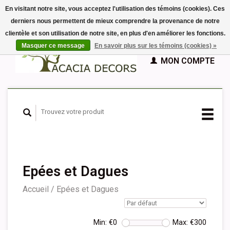
En visitant notre site, vous acceptez l'utilisation des témoins (cookies). Ces
derniers nous permettent de mieux comprendre la provenance de notre
EUR
clientèle et son utilisation de notre site, en plus d'en améliorer les fonctions.
GBP
Français
PANIER (€0,00)
Masquer ce message
En savoir plus sur les témoins (cookies) »
Nederlands
MON COMPTE
Deutsch
English
Español
Epées et Dagues
Accueil
/
Epées et Dagues
Min: €
0
Max: €
300