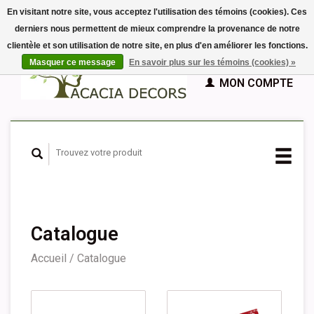
En visitant notre site, vous acceptez l'utilisation des témoins (cookies). Ces
derniers nous permettent de mieux comprendre la provenance de notre
EUR
clientèle et son utilisation de notre site, en plus d'en améliorer les fonctions.
GBP
Français
PANIER (€0,00)
Masquer ce message
En savoir plus sur les témoins (cookies) »
Nederlands
MON COMPTE
Deutsch
English
Español
Catalogue
Accueil
/
Catalogue