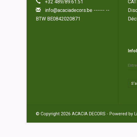
+32 489/89.61.51
CAT
info@acaciadecors.be
------ --
Disc
BTW BE0842020871
Décl
Info
S'
© Copyright 2026 ACACIA DECORS - Powered by
L