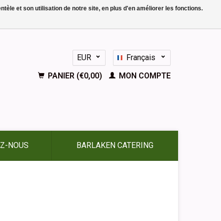
le et son utilisation de notre site, en plus d'en améliorer les fonctions.
EUR
Français
GBP
Nederlands
PANIER (€0,00)
MON COMPTE
Deutsch
English
Español
Z-NOUS
BARLAKEN CATERING