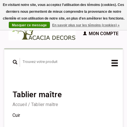
En visitant notre site, vous acceptez l'utilisation des témoins (cookies). Ces
derniers nous permettent de mieux comprendre la provenance de notre
EUR
clientèle et son utilisation de notre site, en plus d'en améliorer les fonctions.
GBP
Français
PANIER (€0,00)
Masquer ce message
En savoir plus sur les témoins (cookies) »
Nederlands
MON COMPTE
Deutsch
English
Español
Tablier maître
Accueil
/
Tablier maître
Cuir