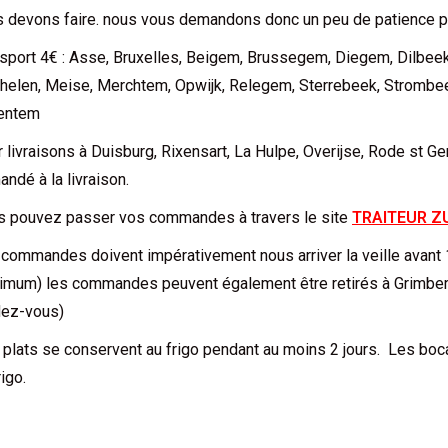
 devons faire. nous vous demandons donc un peu de patience pa
sport 4€ : Asse, Bruxelles, Beigem, Brussegem, Diegem, Dilbee
elen, Meise, Merchtem, Opwijk, Relegem, Sterrebeek, Strombeek
entem
 livraisons à Duisburg, Rixensart, La Hulpe, Overijse, Rode st G
ndé à la livraison.
s pouvez passer vos commandes à travers le site
TRAITEUR Z
commandes doivent impérativement nous arriver la veille avant 1
mum) les commandes peuvent également être retirés à Grimberge
dez-vous)
plats se conservent au frigo pendant au moins 2 jours. Les bo
rigo.