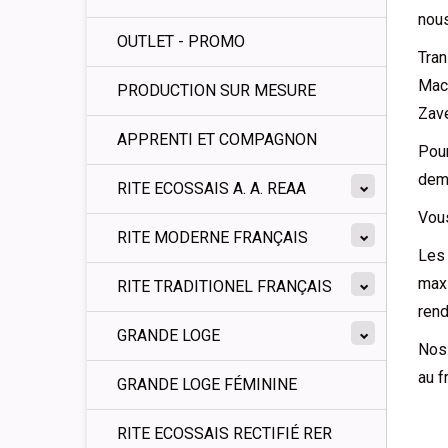
nous
OUTLET - PROMO
Tran
Mach
PRODUCTION SUR MESURE
Zav
APPRENTI ET COMPAGNON
Pour
dema
RITE ECOSSAIS A. A. REAA
Vou
RITE MODERNE FRANÇAIS
Les 
maxi
RITE TRADITIONEL FRANÇAIS
ren
GRANDE LOGE
Nos 
au f
GRANDE LOGE FÉMININE
RITE ECOSSAIS RECTIFIÉ RER