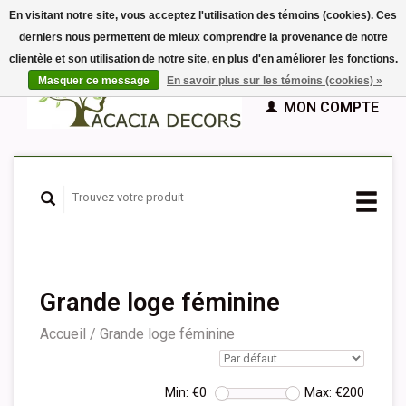
En visitant notre site, vous acceptez l'utilisation des témoins (cookies). Ces
derniers nous permettent de mieux comprendre la provenance de notre
EUR
clientèle et son utilisation de notre site, en plus d'en améliorer les fonctions.
GBP
Français
PANIER (€0,00)
Masquer ce message
En savoir plus sur les témoins (cookies) »
Nederlands
MON COMPTE
Deutsch
English
Español
Grande loge féminine
Accueil
/
Grande loge féminine
Min: €
0
Max: €
200