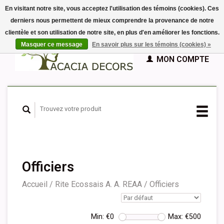
En visitant notre site, vous acceptez l'utilisation des témoins (cookies). Ces
derniers nous permettent de mieux comprendre la provenance de notre
EUR
clientèle et son utilisation de notre site, en plus d'en améliorer les fonctions.
GBP
Français
PANIER (€0,00)
Masquer ce message
En savoir plus sur les témoins (cookies) »
Nederlands
MON COMPTE
Deutsch
English
Español
Officiers
Accueil
/
Rite Ecossais A. A. REAA
/
Officiers
Min: €
0
Max: €
500