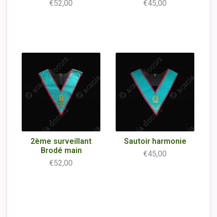
€52,00
€45,00
2ème surveillant
Sautoir harmonie
Brodé main
€45,00
€52,00