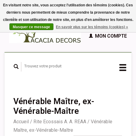
En visitant notre site, vous acceptez l'utilisation des témoins (cookies). Ces
derniers nous permettent de mieux comprendre la provenance de notre
EUR
clientèle et son utilisation de notre site, en plus d'en améliorer les fonctions.
GBP
Français
PANIER (€0,00)
Masquer ce message
En savoir plus sur les témoins (cookies) »
Nederlands
MON COMPTE
Deutsch
English
Español
Vénérable Maître, ex-
Vénérable-Maître
Accueil
/
Rite Ecossais A. A. REAA
/
Vénérable
Maître, ex-Vénérable-Maître