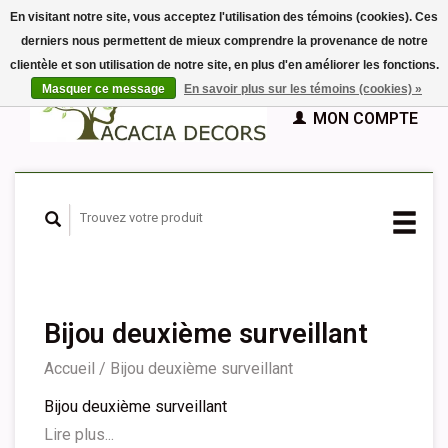
En visitant notre site, vous acceptez l'utilisation des témoins (cookies). Ces
derniers nous permettent de mieux comprendre la provenance de notre
EUR
clientèle et son utilisation de notre site, en plus d'en améliorer les fonctions.
GBP
Français
PANIER (€0,00)
Masquer ce message
En savoir plus sur les témoins (cookies) »
Nederlands
MON COMPTE
Deutsch
English
Español
Bijou deuxième surveillant
Accueil
/
Bijou deuxième surveillant
Bijou deuxième surveillant
Lire plus...