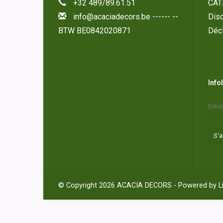
+32 489/89.61.51
CAT
info@acaciadecors.be
------ --
Disc
BTW BE0842020871
Décl
Info
S'
© Copyright 2026 ACACIA DECORS - Powered by
L