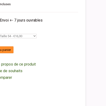
incluses
 Envoi +- 7 jours ouvrables
au panier
 propos de ce produit
ste de souhaits
omparer