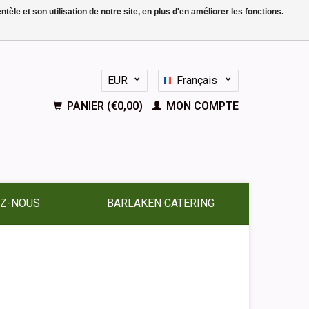
le et son utilisation de notre site, en plus d'en améliorer les fonctions.
EUR
Français
GBP
Nederlands
PANIER (€0,00)
MON COMPTE
Deutsch
English
Español
Z-NOUS
BARLAKEN CATERING