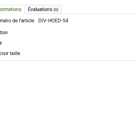
formations
Évaluations
(0)
méro de l'article:
DIV-HOED-54
tton
ir
isir taille