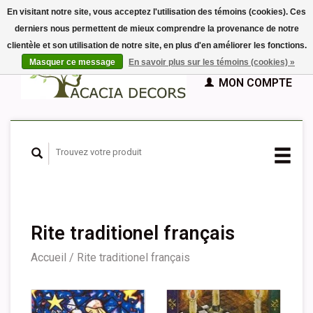
En visitant notre site, vous acceptez l'utilisation des témoins (cookies). Ces
derniers nous permettent de mieux comprendre la provenance de notre
EUR
clientèle et son utilisation de notre site, en plus d'en améliorer les fonctions.
GBP
Français
PANIER (€0,00)
Masquer ce message
En savoir plus sur les témoins (cookies) »
Nederlands
MON COMPTE
Deutsch
English
Español
Rite traditionel français
Accueil
/
Rite traditionel français