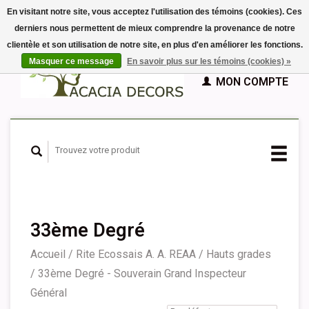
En visitant notre site, vous acceptez l'utilisation des témoins (cookies). Ces
derniers nous permettent de mieux comprendre la provenance de notre
EUR
clientèle et son utilisation de notre site, en plus d'en améliorer les fonctions.
GBP
Français
PANIER (€0,00)
Masquer ce message
En savoir plus sur les témoins (cookies) »
Nederlands
MON COMPTE
Deutsch
English
Español
33ème Degré
Accueil
/
Rite Ecossais A. A. REAA
/
Hauts grades
/
33ème Degré - Souverain Grand Inspecteur
Général