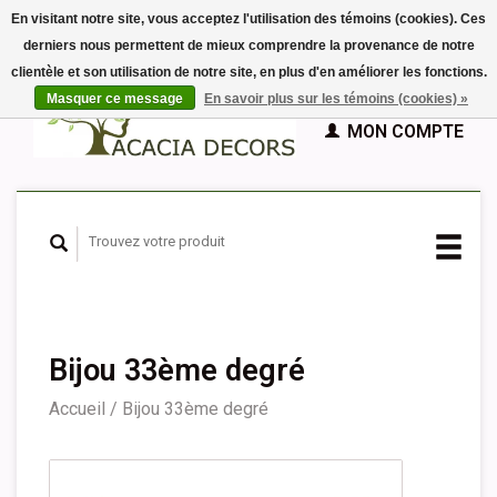
En visitant notre site, vous acceptez l'utilisation des témoins (cookies). Ces
derniers nous permettent de mieux comprendre la provenance de notre
EUR
clientèle et son utilisation de notre site, en plus d'en améliorer les fonctions.
GBP
Français
PANIER (€0,00)
Masquer ce message
En savoir plus sur les témoins (cookies) »
Nederlands
MON COMPTE
Deutsch
English
Español
Bijou 33ème degré
Accueil
/
Bijou 33ème degré