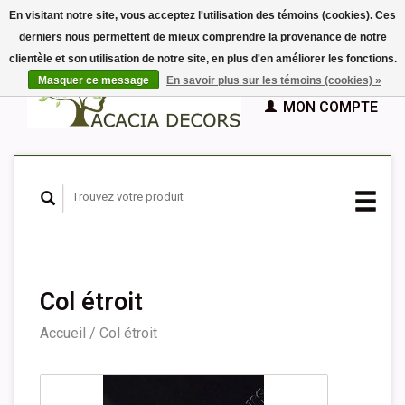
En visitant notre site, vous acceptez l'utilisation des témoins (cookies). Ces
derniers nous permettent de mieux comprendre la provenance de notre
EUR
clientèle et son utilisation de notre site, en plus d'en améliorer les fonctions.
GBP
Français
PANIER (€0,00)
Masquer ce message
En savoir plus sur les témoins (cookies) »
Nederlands
MON COMPTE
Deutsch
English
Español
Col étroit
Accueil
/
Col étroit