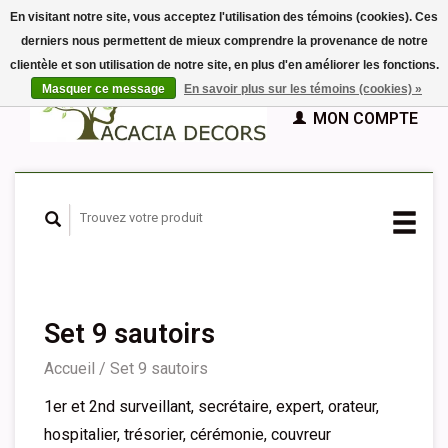
En visitant notre site, vous acceptez l'utilisation des témoins (cookies). Ces
derniers nous permettent de mieux comprendre la provenance de notre
EUR
clientèle et son utilisation de notre site, en plus d'en améliorer les fonctions.
GBP
Français
PANIER (€0,00)
Masquer ce message
En savoir plus sur les témoins (cookies) »
Nederlands
MON COMPTE
Deutsch
English
Español
Set 9 sautoirs
Accueil
/
Set 9 sautoirs
1er et 2nd surveillant, secrétaire, expert, orateur,
hospitalier, trésorier, cérémonie, couvreur