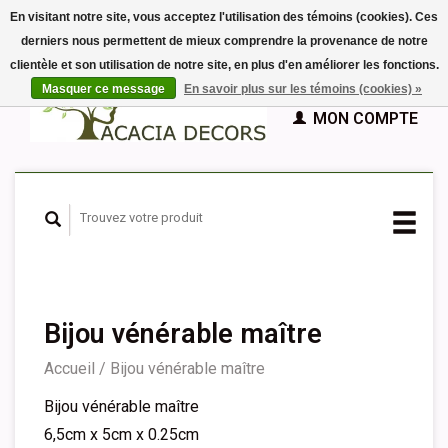
En visitant notre site, vous acceptez l'utilisation des témoins (cookies). Ces
derniers nous permettent de mieux comprendre la provenance de notre
EUR
clientèle et son utilisation de notre site, en plus d'en améliorer les fonctions.
GBP
Français
PANIER (€0,00)
Masquer ce message
En savoir plus sur les témoins (cookies) »
Nederlands
MON COMPTE
Deutsch
English
Español
Bijou vénérable maître
Accueil
/
Bijou vénérable maître
Bijou vénérable maître
6,5cm x 5cm x 0.25cm