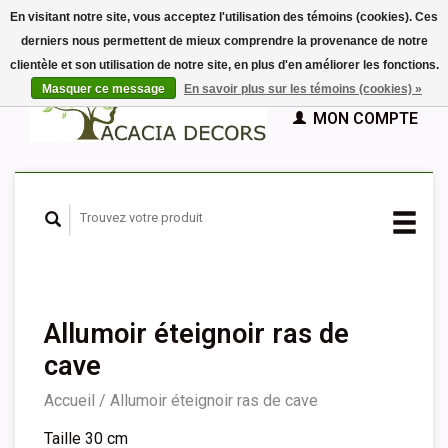
En visitant notre site, vous acceptez l'utilisation des témoins (cookies). Ces
derniers nous permettent de mieux comprendre la provenance de notre
EUR
clientèle et son utilisation de notre site, en plus d'en améliorer les fonctions.
GBP
Français
PANIER (€0,00)
Masquer ce message
En savoir plus sur les témoins (cookies) »
Nederlands
MON COMPTE
Deutsch
English
Español
Allumoir éteignoir ras de
cave
Accueil
/
Allumoir éteignoir ras de cave
Taille 30 cm