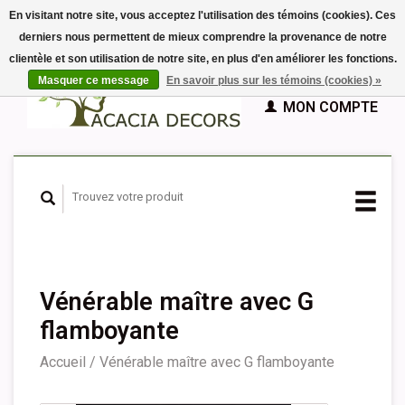
En visitant notre site, vous acceptez l'utilisation des témoins (cookies). Ces
derniers nous permettent de mieux comprendre la provenance de notre
EUR
clientèle et son utilisation de notre site, en plus d'en améliorer les fonctions.
GBP
Français
PANIER (€0,00)
Masquer ce message
En savoir plus sur les témoins (cookies) »
Nederlands
MON COMPTE
Deutsch
English
Español
Vénérable maître avec G
flamboyante
Accueil
/
Vénérable maître avec G flamboyante