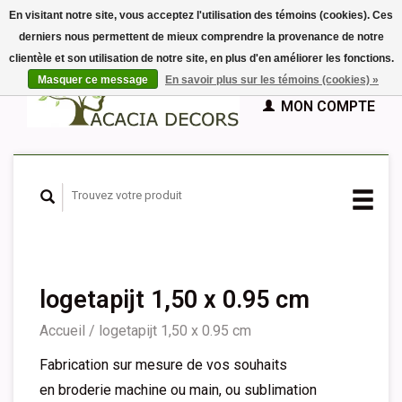
En visitant notre site, vous acceptez l'utilisation des témoins (cookies). Ces
derniers nous permettent de mieux comprendre la provenance de notre
EUR
clientèle et son utilisation de notre site, en plus d'en améliorer les fonctions.
GBP
Français
PANIER (€0,00)
Masquer ce message
En savoir plus sur les témoins (cookies) »
Nederlands
MON COMPTE
Deutsch
English
Español
logetapijt 1,50 x 0.95 cm
Accueil
/
logetapijt 1,50 x 0.95 cm
Fabrication sur mesure de vos souhaits
en broderie machine ou main, ou sublimation