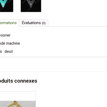
formations
Évaluations
(0)
ésorier
odé machine
s : deuil
oduits connexes