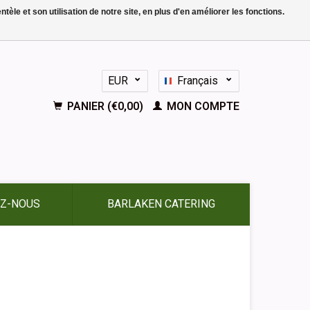
le et son utilisation de notre site, en plus d'en améliorer les fonctions.
EUR
Français
GBP
Nederlands
PANIER (€0,00)
MON COMPTE
Deutsch
English
Español
Z-NOUS
BARLAKEN CATERING