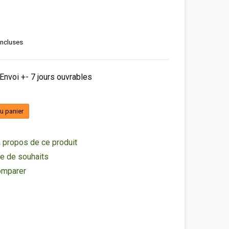
incluses
 Envoi +- 7 jours ouvrables
au panier
 propos de ce produit
ste de souhaits
omparer