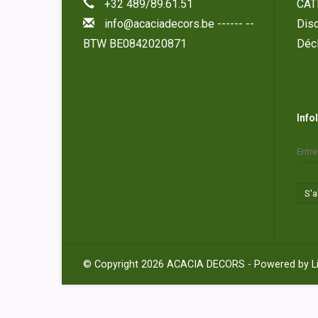
+32 489/89.61.51
CAT
info@acaciadecors.be
------ --
Disc
BTW BE0842020871
Décl
Info
S'
© Copyright 2026 ACACIA DECORS - Powered by
L