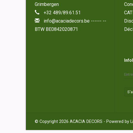
Grimbergen
Cond
+32 489/89.61.51
CAT
info@acaciadecors.be
------ --
Disc
BTW BE0842020871
Décl
Info
S'
© Copyright 2026 ACACIA DECORS - Powered by
L