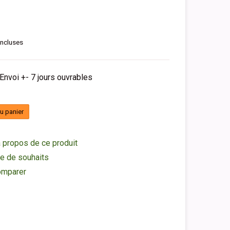
incluses
 Envoi +- 7 jours ouvrables
au panier
 propos de ce produit
ste de souhaits
omparer