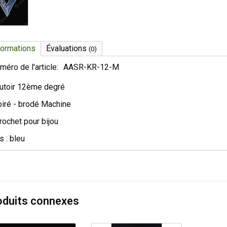
formations
Évaluations
(0)
méro de l'article:
AASR-KR-12-M
utoir 12ème degré
iré - brodé Machine
rochet pour bijou
s : bleu
oduits connexes