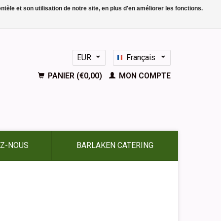
le et son utilisation de notre site, en plus d'en améliorer les fonctions.
EUR
Français
GBP
Nederlands
PANIER (€0,00)
MON COMPTE
Deutsch
English
Español
Z-NOUS
BARLAKEN CATERING