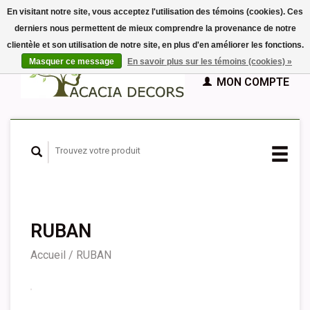
En visitant notre site, vous acceptez l'utilisation des témoins (cookies). Ces
derniers nous permettent de mieux comprendre la provenance de notre
EUR
clientèle et son utilisation de notre site, en plus d'en améliorer les fonctions.
GBP
Français
PANIER (€0,00)
Masquer ce message
En savoir plus sur les témoins (cookies) »
Nederlands
MON COMPTE
Deutsch
English
Español
RUBAN
Accueil
/
RUBAN