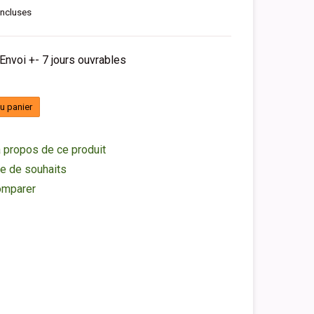
incluses
 Envoi +- 7 jours ouvrables
au panier
 propos de ce produit
ste de souhaits
omparer