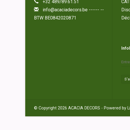
+32 489/89.61.51
CAT
info@acaciadecors.be
------ --
Disc
BTW BE0842020871
Décl
Info
S'
© Copyright 2026 ACACIA DECORS - Powered by
L