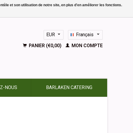
le et son utilisation de notre site, en plus d'en améliorer les fonctions.
EUR
Français
GBP
Nederlands
PANIER (€0,00)
MON COMPTE
Deutsch
English
Español
Z-NOUS
BARLAKEN CATERING