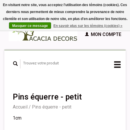
En visitant notre site, vous acceptez l'utilisation des témoins (cookies). Ces
derniers nous permettent de mieux comprendre la provenance de notre
EUR
clientèle et son utilisation de notre site, en plus d'en améliorer les fonctions.
GBP
Français
PANIER (€0,00)
Masquer ce message
En savoir plus sur les témoins (cookies) »
Nederlands
MON COMPTE
Deutsch
English
Español
Pins équerre - petit
Accueil
/
Pins équerre - petit
1cm