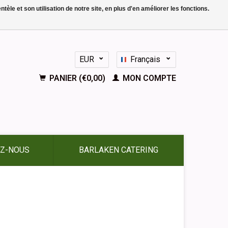
le et son utilisation de notre site, en plus d'en améliorer les fonctions.
EUR
Français
GBP
Nederlands
PANIER (€0,00)
MON COMPTE
Deutsch
English
Español
Z-NOUS
BARLAKEN CATERING