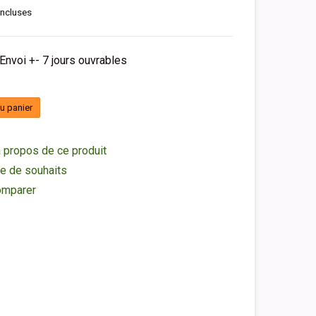
incluses
 Envoi +- 7 jours ouvrables
au panier
 propos de ce produit
ste de souhaits
omparer