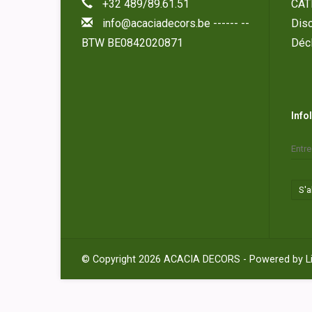
+32 489/89.61.51
CAT
info@acaciadecors.be
------ --
Disc
BTW BE0842020871
Décl
Info
S'
© Copyright 2026 ACACIA DECORS - Powered by
L