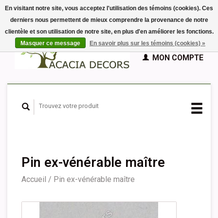
En visitant notre site, vous acceptez l'utilisation des témoins (cookies). Ces
derniers nous permettent de mieux comprendre la provenance de notre
EUR
clientèle et son utilisation de notre site, en plus d'en améliorer les fonctions.
GBP
Français
PANIER (€0,00)
Masquer ce message
En savoir plus sur les témoins (cookies) »
Nederlands
MON COMPTE
Deutsch
English
Español
Pin ex-vénérable maître
Accueil
/
Pin ex-vénérable maître