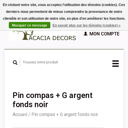
En visitant notre site, vous acceptez l'utilisation des témoins (cookies). Ces
derniers nous permettent de mieux comprendre la provenance de notre
EUR
clientèle et son utilisation de notre site, en plus d'en améliorer les fonctions.
GBP
Français
PANIER (€0,00)
Masquer ce message
En savoir plus sur les témoins (cookies) »
Nederlands
MON COMPTE
Deutsch
English
Español
Pin compas + G argent
fonds noir
Accueil
/
Pin compas + G argent fonds noir