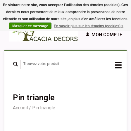
En visitant notre site, vous acceptez l'utilisation des témoins (cookies). Ces
derniers nous permettent de mieux comprendre la provenance de notre
EUR
clientèle et son utilisation de notre site, en plus d'en améliorer les fonctions.
GBP
Français
PANIER (€0,00)
Masquer ce message
En savoir plus sur les témoins (cookies) »
Nederlands
MON COMPTE
Deutsch
English
Español
Pin triangle
Accueil
/
Pin triangle