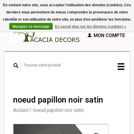
En visitant notre site, vous acceptez l'utilisation des témoins (cookies). Ces
derniers nous permettent de mieux comprendre la provenance de notre
EUR
clientèle et son utilisation de notre site, en plus d'en améliorer les fonctions.
GBP
Français
PANIER (€0,00)
Masquer ce message
En savoir plus sur les témoins (cookies) »
Nederlands
MON COMPTE
Deutsch
English
Español
noeud papillon noir satin
Accueil
/
noeud papillon noir satin