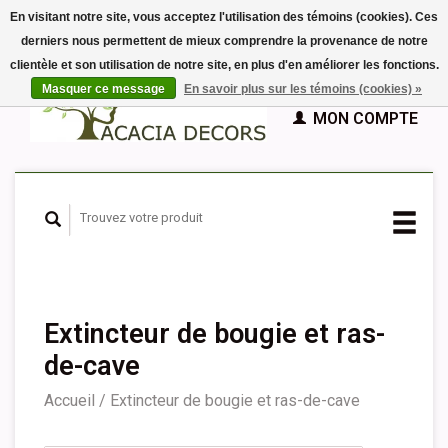
En visitant notre site, vous acceptez l'utilisation des témoins (cookies). Ces
derniers nous permettent de mieux comprendre la provenance de notre
EUR
clientèle et son utilisation de notre site, en plus d'en améliorer les fonctions.
GBP
Français
PANIER (€0,00)
Masquer ce message
En savoir plus sur les témoins (cookies) »
Nederlands
MON COMPTE
Deutsch
English
Español
Extincteur de bougie et ras-
de-cave
Accueil
/
Extincteur de bougie et ras-de-cave