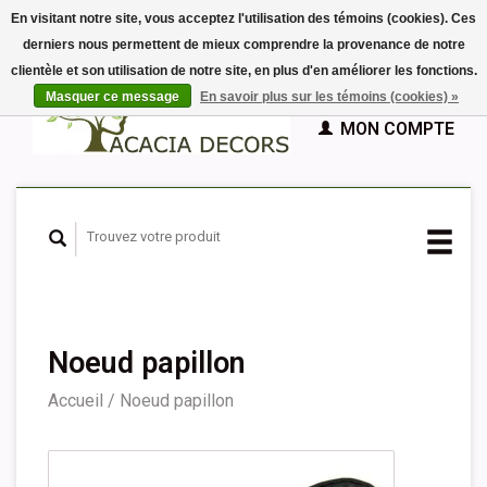
En visitant notre site, vous acceptez l'utilisation des témoins (cookies). Ces
derniers nous permettent de mieux comprendre la provenance de notre
EUR
clientèle et son utilisation de notre site, en plus d'en améliorer les fonctions.
GBP
Français
PANIER (€0,00)
Masquer ce message
En savoir plus sur les témoins (cookies) »
Nederlands
MON COMPTE
Deutsch
English
Español
Noeud papillon
Accueil
/
Noeud papillon