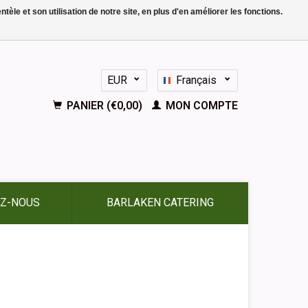
le et son utilisation de notre site, en plus d'en améliorer les fonctions.
EUR
Français
GBP
Nederlands
PANIER (€0,00)
MON COMPTE
Deutsch
English
Español
Z-NOUS
BARLAKEN CATERING