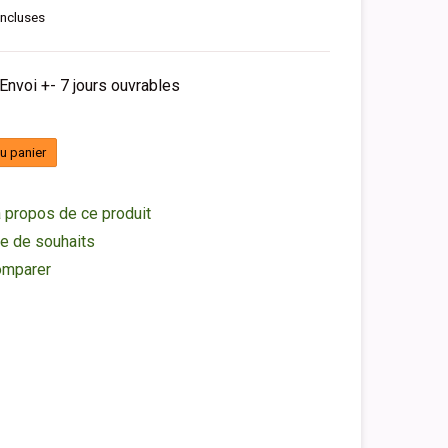
incluses
 Envoi +- 7 jours ouvrables
au panier
 propos de ce produit
ste de souhaits
omparer