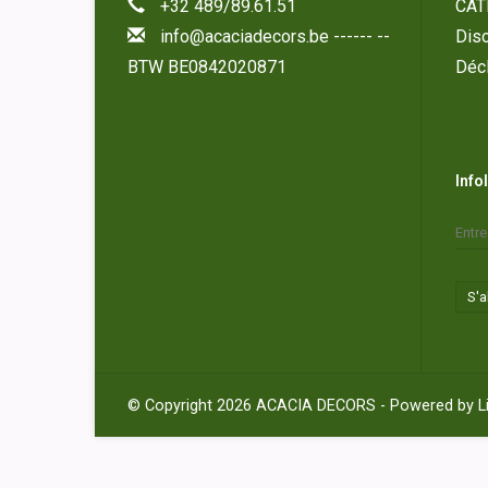
+32 489/89.61.51
CAT
info@acaciadecors.be
------ --
Disc
BTW BE0842020871
Décl
Info
S'
© Copyright 2026 ACACIA DECORS - Powered by
L