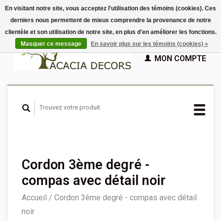
En visitant notre site, vous acceptez l'utilisation des témoins (cookies). Ces
derniers nous permettent de mieux comprendre la provenance de notre
EUR
clientèle et son utilisation de notre site, en plus d'en améliorer les fonctions.
GBP
Français
PANIER (€0,00)
Masquer ce message
En savoir plus sur les témoins (cookies) »
Nederlands
MON COMPTE
Deutsch
English
Español
Cordon 3ème degré -
compas avec détail noir
Accueil
/
Cordon 3ème degré - compas avec détail
noir