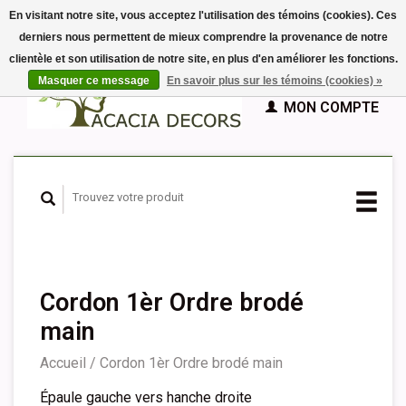
En visitant notre site, vous acceptez l'utilisation des témoins (cookies). Ces
derniers nous permettent de mieux comprendre la provenance de notre
EUR
clientèle et son utilisation de notre site, en plus d'en améliorer les fonctions.
GBP
Français
PANIER (€0,00)
Masquer ce message
En savoir plus sur les témoins (cookies) »
Nederlands
MON COMPTE
Deutsch
English
Español
Cordon 1èr Ordre brodé
main
Accueil
/
Cordon 1èr Ordre brodé main
Épaule gauche vers hanche droite