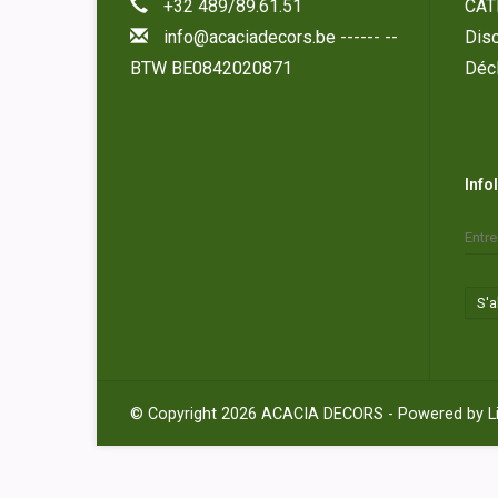
+32 489/89.61.51
CAT
info@acaciadecors.be
------ --
Disc
BTW BE0842020871
Décl
Info
S'
© Copyright 2026 ACACIA DECORS - Powered by
L