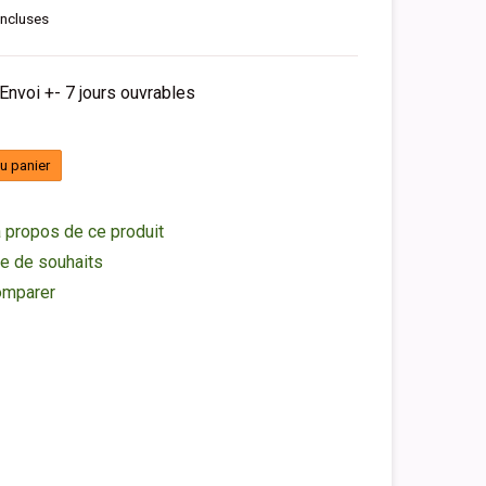
incluses
 Envoi +- 7 jours ouvrables
au panier
 propos de ce produit
ste de souhaits
omparer