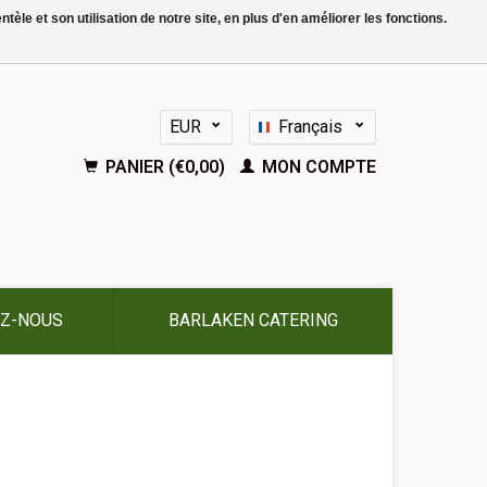
le et son utilisation de notre site, en plus d'en améliorer les fonctions.
EUR
Français
GBP
Nederlands
PANIER (€0,00)
MON COMPTE
Deutsch
English
Español
Z-NOUS
BARLAKEN CATERING