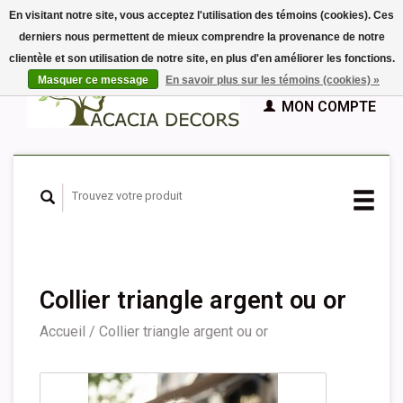
En visitant notre site, vous acceptez l'utilisation des témoins (cookies). Ces
derniers nous permettent de mieux comprendre la provenance de notre
EUR
clientèle et son utilisation de notre site, en plus d'en améliorer les fonctions.
GBP
Français
PANIER (€0,00)
Masquer ce message
En savoir plus sur les témoins (cookies) »
Nederlands
MON COMPTE
Deutsch
English
Español
Collier triangle argent ou or
Accueil
/
Collier triangle argent ou or