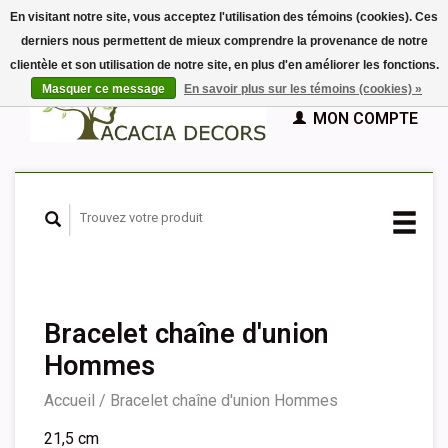
En visitant notre site, vous acceptez l'utilisation des témoins (cookies). Ces
derniers nous permettent de mieux comprendre la provenance de notre
EUR
clientèle et son utilisation de notre site, en plus d'en améliorer les fonctions.
GBP
Français
PANIER (€0,00)
Masquer ce message
En savoir plus sur les témoins (cookies) »
Nederlands
MON COMPTE
Deutsch
English
Español
Bracelet chaîne d'union
Hommes
Accueil
/
Bracelet chaîne d'union Hommes
21,5 cm