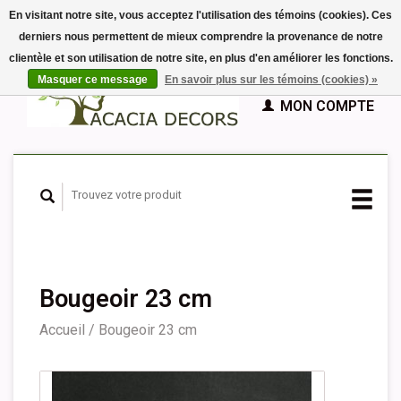
En visitant notre site, vous acceptez l'utilisation des témoins (cookies). Ces
derniers nous permettent de mieux comprendre la provenance de notre
EUR
clientèle et son utilisation de notre site, en plus d'en améliorer les fonctions.
GBP
Français
PANIER (€0,00)
Masquer ce message
En savoir plus sur les témoins (cookies) »
Nederlands
MON COMPTE
Deutsch
English
Español
Bougeoir 23 cm
Accueil
/
Bougeoir 23 cm