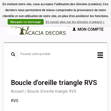
En visitant notre site, vous acceptez l'utilisation des témoins (cookies). Ces
derniers nous permettent de mieux comprendre la provenance de notre
EUR
clientèle et son utilisation de notre site, en plus d'en améliorer les fonctions.
GBP
Français
PANIER (€0,00)
Masquer ce message
En savoir plus sur les témoins (cookies) »
Nederlands
MON COMPTE
Deutsch
English
Español
Boucle d'oreille triangle RVS
Accueil
/
Boucle d'oreille triangle RVS
RVS