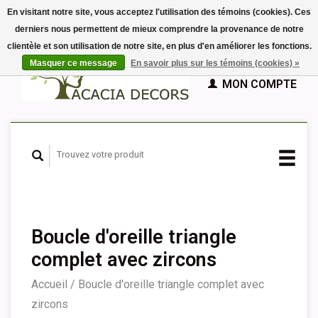
En visitant notre site, vous acceptez l'utilisation des témoins (cookies). Ces
derniers nous permettent de mieux comprendre la provenance de notre
EUR
clientèle et son utilisation de notre site, en plus d'en améliorer les fonctions.
GBP
Français
PANIER (€0,00)
Masquer ce message
En savoir plus sur les témoins (cookies) »
Nederlands
MON COMPTE
Deutsch
English
Español
Boucle d'oreille triangle
complet avec zircons
Accueil
/
Boucle d'oreille triangle complet avec
zircons