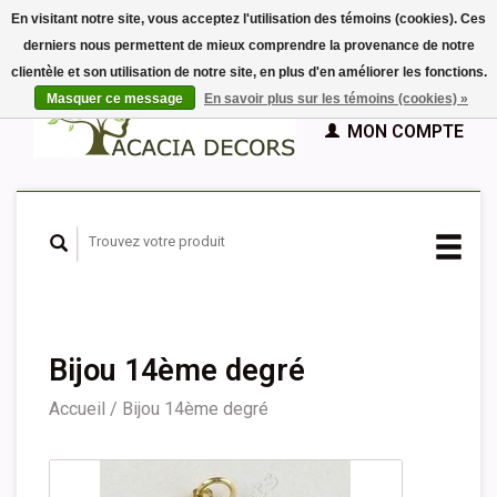
En visitant notre site, vous acceptez l'utilisation des témoins (cookies). Ces
derniers nous permettent de mieux comprendre la provenance de notre
EUR
clientèle et son utilisation de notre site, en plus d'en améliorer les fonctions.
GBP
Français
PANIER (€0,00)
Masquer ce message
En savoir plus sur les témoins (cookies) »
Nederlands
MON COMPTE
Deutsch
English
Español
Bijou 14ème degré
Accueil
/
Bijou 14ème degré