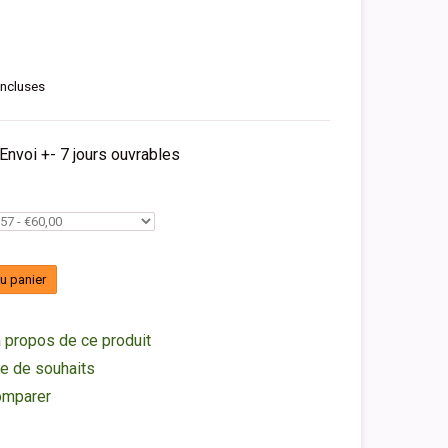
incluses
 Envoi +- 7 jours ouvrables
au panier
 propos de ce produit
ste de souhaits
omparer