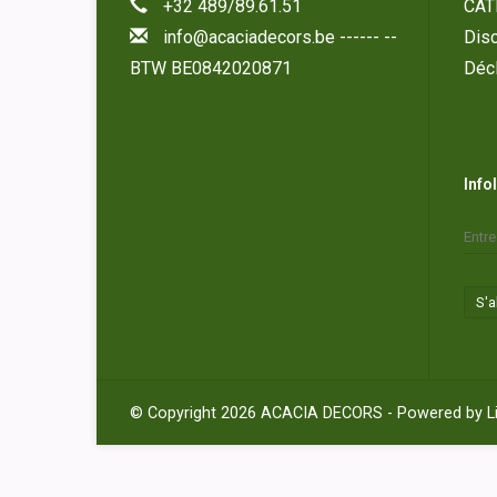
+32 489/89.61.51
CAT
info@acaciadecors.be
------ --
Disc
BTW BE0842020871
Décl
Info
S'
© Copyright 2026 ACACIA DECORS - Powered by
L