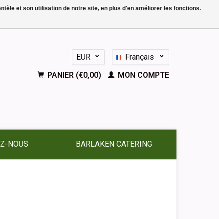
le et son utilisation de notre site, en plus d'en améliorer les fonctions.
EUR
Français
GBP
Nederlands
PANIER (€0,00)
MON COMPTE
Deutsch
English
Español
Z-NOUS
BARLAKEN CATERING