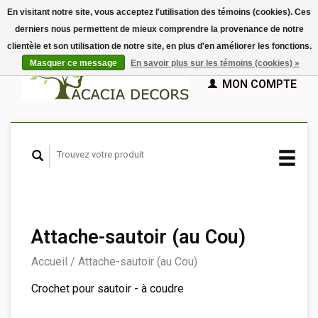
En visitant notre site, vous acceptez l'utilisation des témoins (cookies). Ces
derniers nous permettent de mieux comprendre la provenance de notre
EUR
clientèle et son utilisation de notre site, en plus d'en améliorer les fonctions.
GBP
Français
PANIER (€0,00)
Masquer ce message
En savoir plus sur les témoins (cookies) »
Nederlands
MON COMPTE
Deutsch
English
Español
Attache-sautoir (au Cou)
Accueil
/
Attache-sautoir (au Cou)
Crochet pour sautoir - à coudre