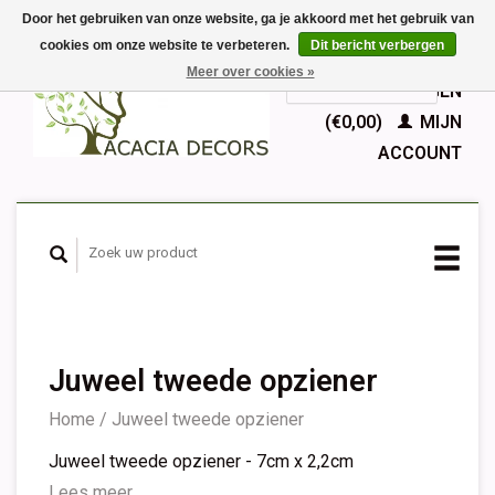
Door het gebruiken van onze website, ga je akkoord met het gebruik van
cookies om onze website te verbeteren.
Dit bericht verbergen
EUR
Meer over cookies »
GBP
Nederlands
WINKELWAGEN
Deutsch
(€0,00)
MIJN
English
ACCOUNT
Français
Español
Juweel tweede opziener
Home
/
Juweel tweede opziener
Juweel tweede opziener - 7cm x 2,2cm
Lees meer...