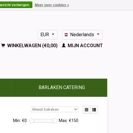
bericht verbergen
Meer over cookies »
EUR
Nederlands
GBP
Deutsch
WINKELWAGEN (€0,00)
MIJN ACCOUNT
English
Français
Español
BARLAKEN CATERING
Min: €
0
Max: €
150