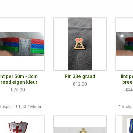
lint per 50m - 3cm
Pin 33e graad
lint 
breed eigen kleur
bree
€12,00
€75,00
€15
tukprijs: €1,50 / Meter
* Stukpr