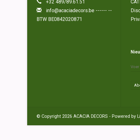
+32 489/89.61.51
CAT
info@acaciadecors.be
------ --
Disc
BTW BE0842020871
Priv
Nieu
Ab
© Copyright 2026 ACACIA DECORS - Powered by
L