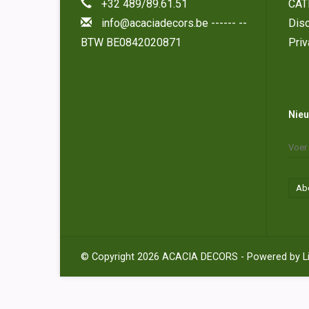
+32 489/89.61.51
CAT
info@acaciadecors.be
------ --
Disc
BTW BE0842020871
Priv
Nieu
Ab
© Copyright 2026 ACACIA DECORS - Powered by
L