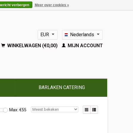
bericht verbergen
Meer over cookies »
EUR
Nederlands
GBP
Deutsch
WINKELWAGEN (€0,00)
MIJN ACCOUNT
English
Français
Español
BARLAKEN CATERING
Max: €
55