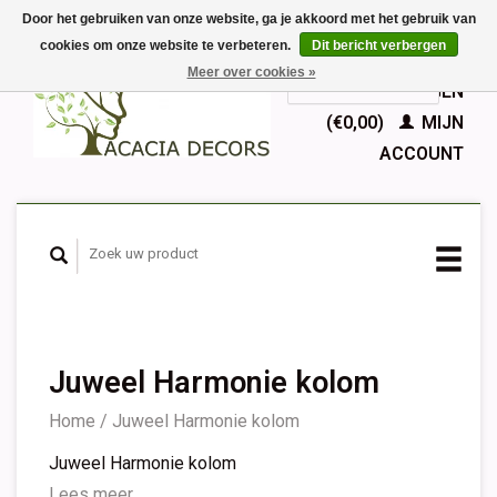
Door het gebruiken van onze website, ga je akkoord met het gebruik van
cookies om onze website te verbeteren.
Dit bericht verbergen
EUR
Meer over cookies »
GBP
Nederlands
WINKELWAGEN
Deutsch
(€0,00)
MIJN
English
ACCOUNT
Français
Español
Juweel Harmonie kolom
Home
/
Juweel Harmonie kolom
Juweel Harmonie kolom
Lees meer...