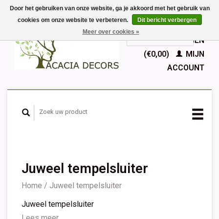
Door het gebruiken van onze website, ga je akkoord met het gebruik van
cookies om onze website te verbeteren.
Dit bericht verbergen
EUR
Meer over cookies »
GBP
Nederlands
WINKELWAGEN
Deutsch
(€0,00)
MIJN
English
ACCOUNT
Français
Español
Juweel tempelsluiter
Home
/
Juweel tempelsluiter
Juweel tempelsluiter
Lees meer...